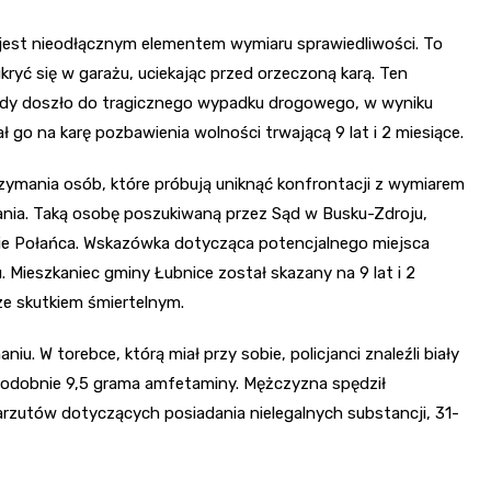
jest nieodłącznym elementem wymiaru sprawiedliwości. To
kryć się w garażu, uciekając przed orzeczoną karą. Ten
gdy doszło do tragicznego wypadku drogowego, w wyniku
go na karę pozbawienia wolności trwającą 9 lat i 2 miesiące.
rzymania osób, które próbują uniknąć konfrontacji z wymiarem
gania. Taką osobę poszukiwaną przez Sąd w Busku-Zdroju,
enie Połańca. Wskazówka dotycząca potencjalnego miejsca
 Mieszkaniec gminy Łubnice został skazany na 9 lat i 2
e skutkiem śmiertelnym.
. W torebce, którą miał przy sobie, policjanci znaleźli biały
podobnie 9,5 grama amfetaminy. Mężczyzna spędził
arzutów dotyczących posiadania nielegalnych substancji, 31-