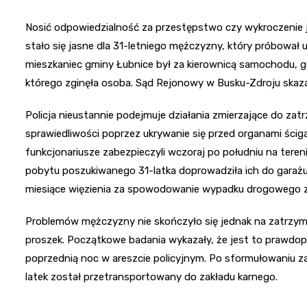
Nosić odpowiedzialność za przestępstwo czy wykroczenie 
stało się jasne dla 31-letniego mężczyzny, który próbował u
mieszkaniec gminy Łubnice był za kierownicą samochodu, 
którego zginęła osoba. Sąd Rejonowy w Busku-Zdroju skazał 
Policja nieustannie podejmuje działania zmierzające do zat
sprawiedliwości poprzez ukrywanie się przed organami ści
funkcjonariusze zabezpieczyli wczoraj po południu na ter
pobytu poszukiwanego 31-latka doprowadziła ich do garażu.
miesiące więzienia za spowodowanie wypadku drogowego z
Problemów mężczyzny nie skończyło się jednak na zatrzymaniu
proszek. Początkowe badania wykazały, że jest to prawdo
poprzednią noc w areszcie policyjnym. Po sformułowaniu z
latek został przetransportowany do zakładu karnego.