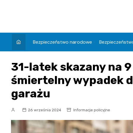
Skip
to
content
Bezpieczeństwo narodowe
Bezpieczeństwo
31-latek skazany na 9 
śmiertelny wypadek d
garażu
26 września 2024
Informacje policyjne