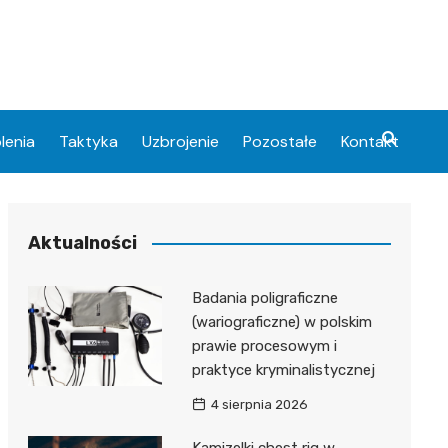
lenia
Taktyka
Uzbrojenie
Pozostałe
Kontakt
Aktualności
Badania poligraficzne
(wariograficzne) w polskim
prawie procesowym i
praktyce kryminalistycznej
4 sierpnia 2026
Kamizelki chest rig w