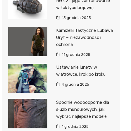
RG 42 i jego zastosowanie
w taktyce bojowej
13 grudnia 2025
Kamizelki taktyczne Lubawa
Gryf – niezawodność i
ochrona
11 grudnia 2025
Ustawianie lunety w
wiatrówce: krok po kroku
4 grudnia 2025
Spodnie wodoodporne dla
służb mundurowych: jak
wybrać najlepsze modele
1 grudnia 2025