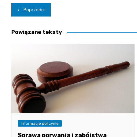
Nawigacja
Poprzedni
wpisu
Powiązane teksty
Informacje policyjne
Sprawa porwania i zabójstwa