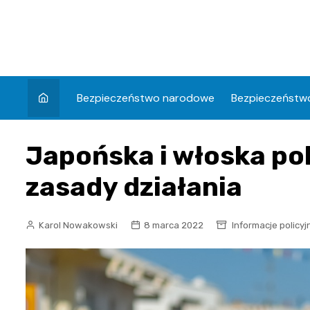
Skip
to
content
Bezpieczeństwo narodowe
Bezpieczeństwo
Japońska i włoska pol
zasady działania
Karol Nowakowski
8 marca 2022
Informacje policyj