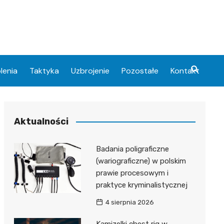
lenia
Taktyka
Uzbrojenie
Pozostałe
Kontakt
Aktualności
Badania poligraficzne
(wariograficzne) w polskim
prawie procesowym i
praktyce kryminalistycznej
4 sierpnia 2026
Kamizelki chest rig w