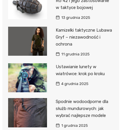
RG 42 i jego zastosowanie
w taktyce bojowej
13 grudnia 2025
Kamizelki taktyczne Lubawa
Gryf – niezawodność i
ochrona
11 grudnia 2025
Ustawianie lunety w
wiatrówce: krok po kroku
4 grudnia 2025
Spodnie wodoodporne dla
służb mundurowych: jak
wybrać najlepsze modele
1 grudnia 2025