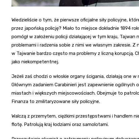
Wiedzieliście o tym, że pierwsze oficjalne siły policyjne, 
przez japońską policję? Miało to miejsce dokładnie 1894 rok
pomógł w założeniu policji działającej w tym kraju, Tajwan
problemami i radzenia sobie z nimi we własnym zakresie. Z 
w Tajwanie bardzo często ma problemy z liczną korupcją. Cho
jako niekompetentnej.
Jeżeli zaś chodzi o włoskie organy ścigania, działają one w
Głównym zadaniem Carabinieri jest zapewnienie ogólnych obo
miastach i większych miejscowościach. Obejmuje to patrolow
Finanza to zmilitaryzowane siły policyjne.
Walczą z przemytem, ciężkimi przestępstwami i handlem n
flotę. Patrolują kraj łodziami oraz samolotami.
Przeczytajcie również o zatrzymaniu policyjnym dotycząc