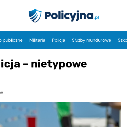
 publiczne
Militaria
Policja
Służby mundurowe
Szko
icja – nietypowe
ne