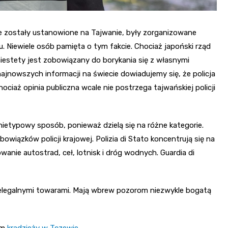
które zostały ustanowione na Tajwanie, były zorganizowane
u. Niewiele osób pamięta o tym fakcie. Chociaż japoński rząd
 niestety jest zobowiązany do borykania się z własnymi
najnowszych informacji na świecie dowiadujemy się, że policja
ciaż opinia publiczna wcale nie postrzega tajwańskiej policji
 nietypowy sposób, ponieważ dzielą się na różne kategorie.
wiązków policji krajowej. Polizia di Stato koncentrują się na
anie autostrad, ceł, lotnisk i dróg wodnych. Guardia di
ielegalnymi towarami. Mają wbrew pozorom niezwykle bogatą
ym
kradzieży w Tczewie
.