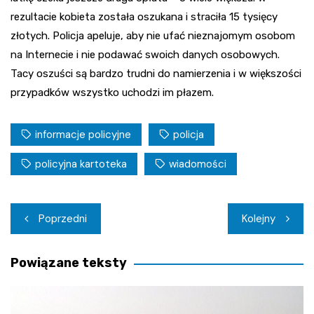
rezultacie kobieta została oszukana i straciła 15 tysięcy
złotych. Policja apeluje, aby nie ufać nieznajomym osobom
na Internecie i nie podawać swoich danych osobowych.
Tacy oszuści są bardzo trudni do namierzenia i w większości
przypadków wszystko uchodzi im płazem.
informacje policyjne
policja
policyjna kartoteka
wiadomości
Nawigacja
Poprzedni
Kolejny
wpisu
Powiązane teksty