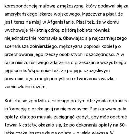
korespondencję mailową z mężczyzną, który podawał się za
amerykańskiego lekarza wojskowego. Mężczyzna pisał, że
jest teraz na misji w Afganistanie. Pisał też, że w domu
wychowuje 14-letnią córkę, z którą kobieta również
niejednokrotnie rozmawiała. Obawiając się najczarniejszego
scenariusza żołnierskiego, mężczyzna poprosił kobietę o
przechowanie jego rzeczy osobistych i oszczędności. A w
razie nieszczęśliwego zdarzenia o przekazanie wszystkiego
jego córce. Wspomniał też, że po jego szczęśliwym
powrocie, będą mogli pomyśleć o stworzeniu związku i
zamieszkaniu razem.
Kobieta się zgodziła, a niedługo po tym otrzymała od kuriera
informację o czekającej na nią przesyłce. Paczka wymagała
opłaty, dlatego musiała zaciągnąć kredyt, aby móc odebrać
towar. Niestety, okazało się, że po dokonaniu opłaty na 50-
latkę czeka jeszcze druga opłata – o wiele większa. W