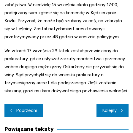
zabójstwa. W niedzielę 15 września około godziny 17:00,
podejrzany sam zgłosił się na komendę w Kędzierzynie-
Koźlu. Przyznał, że może być szukany za coś, co zdarzyło
się w Leśnicy. Został natychmiast aresztowany i
przetrzymywany przez 48 godzin w areszcie policyjnym.
We wtorek 17 września 29-latek został przewieziony do
prokuratury, gdzie usłyszał zarzuty morderstwa i przemocy
wobec drugiego mężczyzny. Oskarżony nie przyznał się do
winy. Sąd przychylił się do wniosku prokuratury o
trzymiesięczny areszt dla podejrzanego. Jeśli zostanie
skazany, grozi mu kara dożywotniego pozbawienia wolności.
Nawigacja
Poprzedni
Kolejny
wpisu
Powiązane teksty