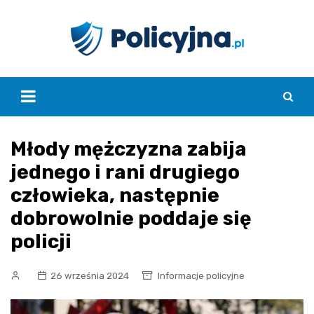
Skip
to
content
Młody mężczyzna zabija
jednego i rani drugiego
człowieka, następnie
dobrowolnie poddaje się
policji
26 września 2024
Informacje policyjne