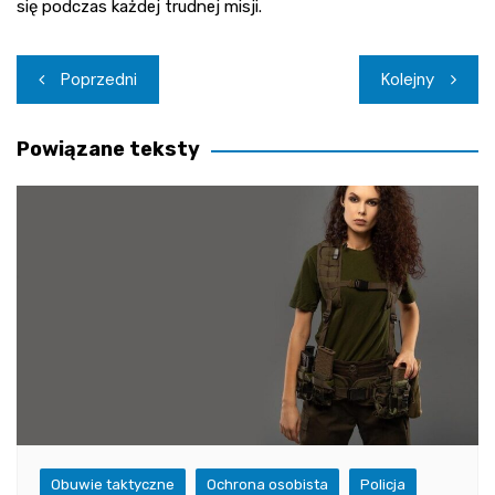
się podczas każdej trudnej misji.
Nawigacja
Poprzedni
Kolejny
wpisu
Powiązane teksty
Obuwie taktyczne
Ochrona osobista
Policja