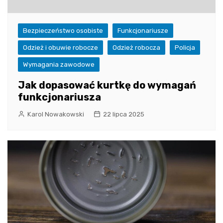
Bezpieczeństwo osobiste
Funkcjonariusze
Odzież i obuwie robocze
Odzież robocza
Policja
Wymagania zawodowe
Jak dopasować kurtkę do wymagań
funkcjonariusza
Karol Nowakowski
22 lipca 2025