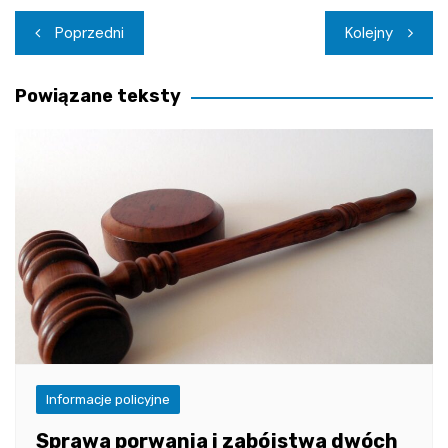
Nawigacja
Poprzedni
Kolejny
wpisu
Powiązane teksty
Informacje policyjne
Sprawa porwania i zabójstwa dwóch