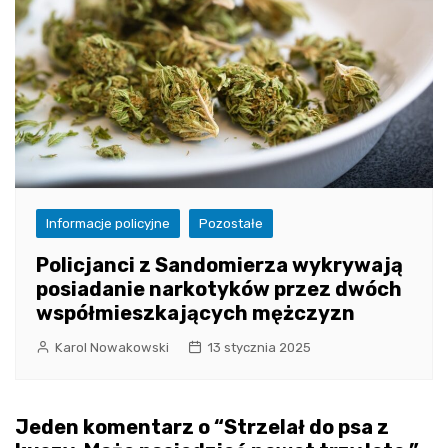
Informacje policyjne
Pozostałe
Policjanci z Sandomierza wykrywają
posiadanie narkotyków przez dwóch
współmieszkających mężczyzn
Karol Nowakowski
13 stycznia 2025
Jeden komentarz o “
Strzelał do psa z