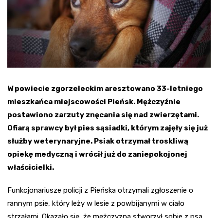
W powiecie zgorzeleckim aresztowano 33-letniego
mieszkańca miejscowości Pieńsk. Mężczyźnie
postawiono zarzuty znęcania się nad zwierzętami.
Ofiarą sprawcy był pies sąsiadki, którym zajęły się już
służby weterynaryjne. Psiak otrzymał troskliwą
opiekę medyczną i wrócił już do zaniepokojonej
właścicielki.
Funkcjonariusze policji z Pieńska otrzymali zgłoszenie o
rannym psie, który leży w lesie z powbijanymi w ciało
strzałami. Okazało się, że mężczyzna stworzył sobie z psa