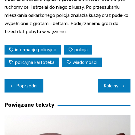
ruchomy cel i strzelał do niego z kuszy. Po przeszukaniu
mieszkania oskarżonego policja znalazła kuszę oraz pudełko
wypełnione z grotami i bełtami. Podejrzanemu grozi do
trzech lat pobytu w więzieniu.
informacje policyjne
policja
policyjna kartoteka
wiadomości
Nawigacja
Poprzedni
Kolejny
wpisu
Powiązane teksty