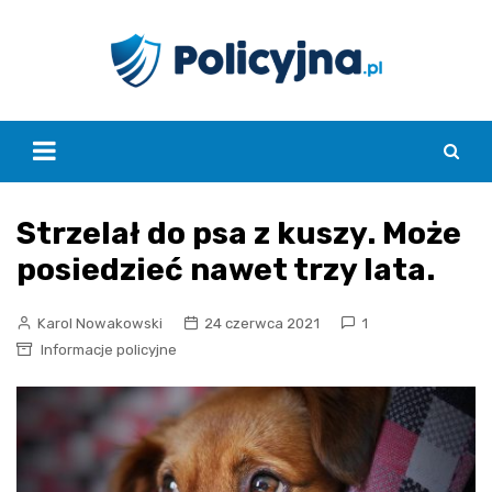
Skip
to
content
Strzelał do psa z kuszy. Może
posiedzieć nawet trzy lata.
Karol Nowakowski
24 czerwca 2021
1
Informacje policyjne