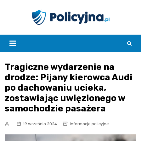
Skip
to
content
Tragiczne wydarzenie na
drodze: Pijany kierowca Audi
po dachowaniu ucieka,
zostawiając uwięzionego w
samochodzie pasażera
19 września 2024
Informacje policyjne