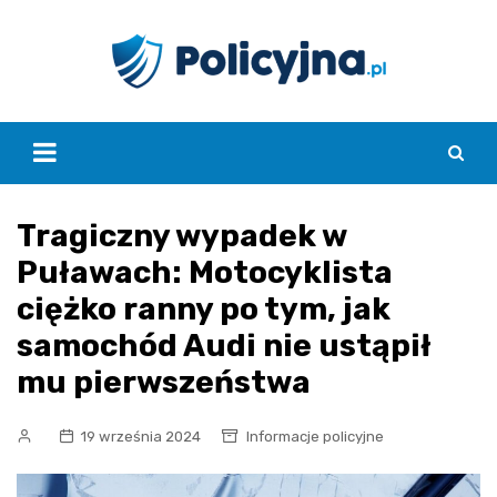
Skip
to
content
Tragiczny wypadek w
Puławach: Motocyklista
ciężko ranny po tym, jak
samochód Audi nie ustąpił
mu pierwszeństwa
19 września 2024
Informacje policyjne