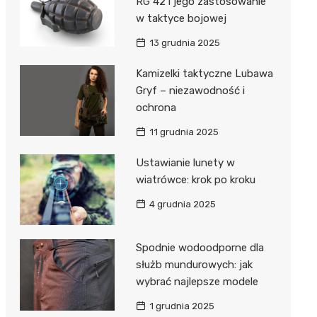
RG 42 i jego zastosowanie
w taktyce bojowej
13 grudnia 2025
Kamizelki taktyczne Lubawa
Gryf – niezawodność i
ochrona
11 grudnia 2025
Ustawianie lunety w
wiatrówce: krok po kroku
4 grudnia 2025
Spodnie wodoodporne dla
służb mundurowych: jak
wybrać najlepsze modele
1 grudnia 2025