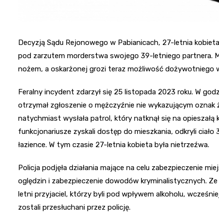
Decyzją Sądu Rejonowego w Pabianicach, 27-letnia kobieta
pod zarzutem morderstwa swojego 39-letniego partnera. Męż
nożem, a oskarżonej grozi teraz możliwość dożywotniego w
Feralny incydent zdarzył się 25 listopada 2023 roku. W godz
otrzymał zgłoszenie o mężczyźnie nie wykazującym oznak życ
natychmiast wysłała patrol, który natknął się na opieszałą
funkcjonariusze zyskali dostęp do mieszkania, odkryli ciało
łazience. W tym czasie 27-letnia kobieta była nietrzeźwa.
Policja podjęła działania mające na celu zabezpieczenie mi
oględzin i zabezpieczenie dowodów kryminalistycznych. Ze w
letni przyjaciel, którzy byli pod wpływem alkoholu, wcześni
zostali przesłuchani przez policję.