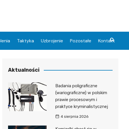
lenia
Taktyka
Uzbrojenie
Pozostałe
Kontakt
Aktualności
Badania poligraficzne
(wariograficzne) w polskim
prawie procesowym i
praktyce kryminalistycznej
4 sierpnia 2026
Kamizelki chest rig w