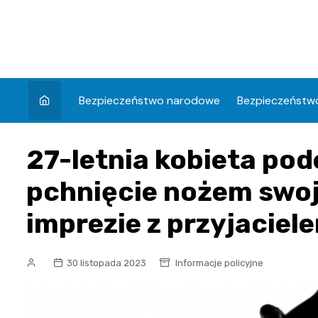
Skip
to
content
Bezpieczeństwo narodowe
Bezpieczeństwo
27-letnia kobieta pod
pchnięcie nożem swoj
imprezie z przyjaciel
30 listopada 2023
Informacje policyjne