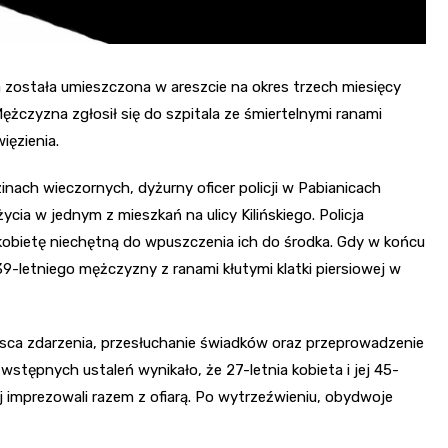
 została umieszczona w areszcie na okres trzech miesięcy
czyzna zgłosił się do szpitala ze śmiertelnymi ranami
ięzienia.
inach wieczornych, dyżurny oficer policji w Pabianicach
ia w jednym z mieszkań na ulicy Kilińskiego. Policja
 kobietę niechętną do wpuszczenia ich do środka. Gdy w końcu
 39-letniego mężczyzny z ranami kłutymi klatki piersiowej w
ejsca zdarzenia, przesłuchanie świadków oraz przeprowadzenie
stępnych ustaleń wynikało, że 27-letnia kobieta i jej 45-
ej imprezowali razem z ofiarą. Po wytrzeźwieniu, obydwoje