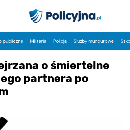
 publiczne
Militaria
Policja
Służby mundurowe
Szko
ejrzana o śmiertelne
ego partnera po
em