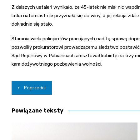
Z dalszych ustaleń wynikało, że 45-latek nie miał nic wspó
latka natomiast nie przyznała się do winy, a jej relacja zdar
dokładnie się stało.
Starania wielu policjantów pracujących nad tą sprawą dopr
pozwoliły prokuratorowi prowadzącemu śledztwo postawić 
Sąd Rejonowy w Pabianicach aresztował kobietę na trzy mies
kara dożywotniego pozbawienia wolności.
Nawigacja
Poprzedni
wpisu
Powiązane teksty