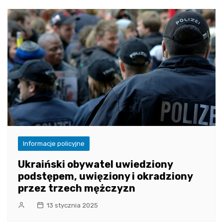
Informacje policyjne
Ukraiński obywatel uwiedziony
podstępem, uwięziony i okradziony
przez trzech mężczyzn
13 stycznia 2025