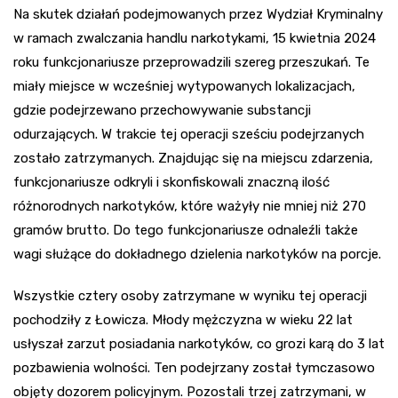
Na skutek działań podejmowanych przez Wydział Kryminalny
w ramach zwalczania handlu narkotykami, 15 kwietnia 2024
roku funkcjonariusze przeprowadzili szereg przeszukań. Te
miały miejsce w wcześniej wytypowanych lokalizacjach,
gdzie podejrzewano przechowywanie substancji
odurzających. W trakcie tej operacji sześciu podejrzanych
zostało zatrzymanych. Znajdując się na miejscu zdarzenia,
funkcjonariusze odkryli i skonfiskowali znaczną ilość
różnorodnych narkotyków, które ważyły nie mniej niż 270
gramów brutto. Do tego funkcjonariusze odnaleźli także
wagi służące do dokładnego dzielenia narkotyków na porcje.
Wszystkie cztery osoby zatrzymane w wyniku tej operacji
pochodziły z Łowicza. Młody mężczyzna w wieku 22 lat
usłyszał zarzut posiadania narkotyków, co grozi karą do 3 lat
pozbawienia wolności. Ten podejrzany został tymczasowo
objęty dozorem policyjnym. Pozostali trzej zatrzymani, w