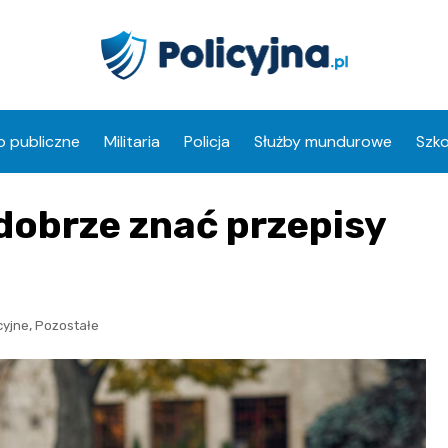
 publiczne
Militaria
Policja
Służby mundurowe
Szko
dobrze znać przepisy
,
cyjne
Pozostałe