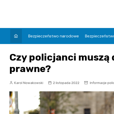
Skip
to
content
Bezpieczeństwo narodowe
Bezpieczeństwo
Czy policjanci muszą 
prawne?
Karol Nowakowski
2 listopada 2022
Informacje poli