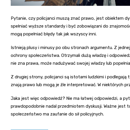
Pytanie, czy policjanci muszą znać prawo, jest obiektem dysk
spełniać wyższe standardy i być zobowiązani do znajomości p
mogą popełniać błędy tak jak wszyscy inni.
Istnieją plusy i minusy po obu stronach argumentu. Z jednej
ochrony społeczeństwa. Otrzymali dużą władzę i odpowiedzial
nie zna prawa, może nadużywać swojej władzy lub popełni
Z drugiej strony, policjanci są istotami ludzkimi i podlega
znają prawo lub mogą je źle interpretować. W niektórych prz
Jaka jest więc odpowiedź? Nie ma łatwej odpowiedzi, a pyt
prawdopodobnie nadal przedmiotem dyskusji. Ważne jest to, 
społeczeństwo ma zaufanie do sił policyjnych.