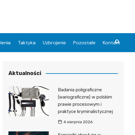
lenia
Taktyka
Uzbrojenie
Pozostałe
Kontakt
Aktualności
Badania poligraficzne
(wariograficzne) w polskim
prawie procesowym i
praktyce kryminalistycznej
4 sierpnia 2026
Kamizelki chest rig w