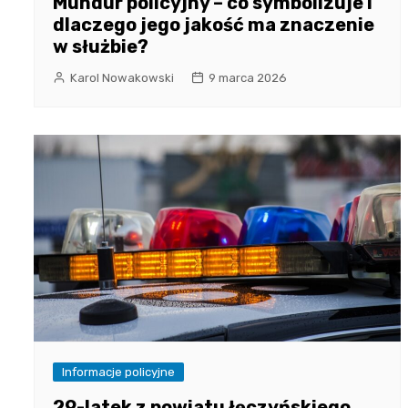
Mundur policyjny – co symbolizuje i
dlaczego jego jakość ma znaczenie
w służbie?
Karol Nowakowski
9 marca 2026
Informacje policyjne
29-latek z powiatu łęczyńskiego