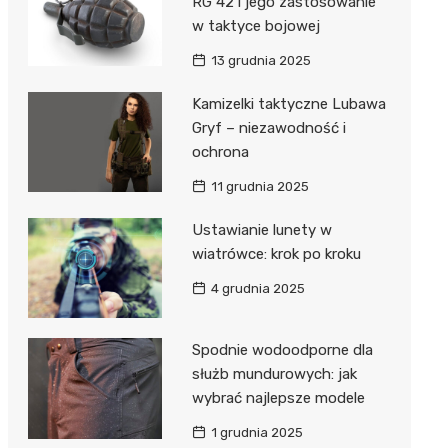
RG 42 i jego zastosowanie
w taktyce bojowej
13 grudnia 2025
Kamizelki taktyczne Lubawa
Gryf – niezawodność i
ochrona
11 grudnia 2025
Ustawianie lunety w
wiatrówce: krok po kroku
4 grudnia 2025
Spodnie wodoodporne dla
służb mundurowych: jak
wybrać najlepsze modele
1 grudnia 2025