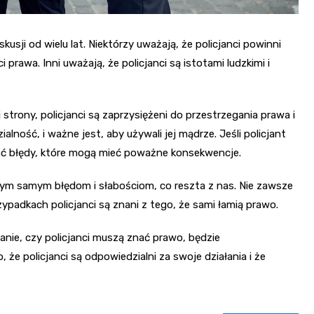
usji od wielu lat. Niektórzy uważają, że policjanci powinni
rawa. Inni uważają, że policjanci są istotami ludzkimi i
 strony, policjanci są zaprzysiężeni do przestrzegania prawa i
ność, i ważne jest, aby używali jej mądrze. Jeśli policjant
ać błędy, które mogą mieć poważne konsekwencje.
ją tym samym błędom i słabościom, co reszta z nas. Nie zawsze
ypadkach policjanci są znani z tego, że sami łamią prawo.
anie, czy policjanci muszą znać prawo, będzie
że policjanci są odpowiedzialni za swoje działania i że