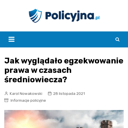
Skip
to
content
Jak wyglądało egzekwowanie
prawa w czasach
średniowiecza?
Karol Nowakowski
28 listopada 2021
Informacje policyjne