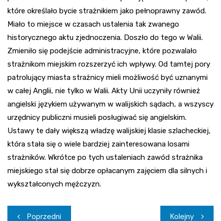
które określało bycie strażnikiem jako pełnoprawny zawód.
Miało to miejsce w czasach ustalenia tak zwanego
historycznego aktu zjednoczenia. Doszło do tego w Walii.
Zmieniło się podejście administracyjne, które pozwalało
strażnikom miejskim rozszerzyć ich wpływy. Od tamtej pory
patrolujący miasta strażnicy mieli możliwość być uznanymi
w całej Anglii, nie tylko w Walii. Akty Unii uczyniły również
angielski językiem używanym w walijskich sądach, a wszyscy
urzędnicy publiczni musieli posługiwać się angielskim.
Ustawy te dały większą władzę walijskiej klasie szlacheckiej,
która stała się o wiele bardziej zainteresowana losami
strażników. Wkrótce po tych ustaleniach zawód strażnika
miejskiego stał się dobrze opłacanym zajęciem dla silnych i
wykształconych mężczyzn.
Nawigacja
Poprzedni
Kolejny