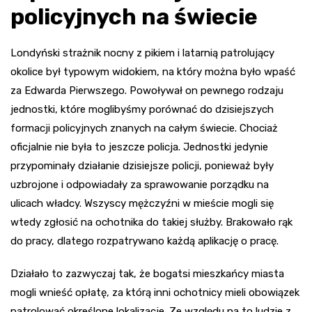
policyjnych na świecie
Londyński strażnik nocny z pikiem i latarnią patrolujący
okolice był typowym widokiem, na który można było wpaść
za Edwarda Pierwszego. Powoływał on pewnego rodzaju
jednostki, które moglibyśmy porównać do dzisiejszych
formacji policyjnych znanych na całym świecie. Chociaż
oficjalnie nie była to jeszcze policja. Jednostki jedynie
przypominały działanie dzisiejsze policji, ponieważ były
uzbrojone i odpowiadały za sprawowanie porządku na
ulicach władcy. Wszyscy mężczyźni w mieście mogli się
wtedy zgłosić na ochotnika do takiej służby. Brakowało rąk
do pracy, dlatego rozpatrywano każdą aplikację o pracę.
Działało to zazwyczaj tak, że bogatsi mieszkańcy miasta
mogli wnieść opłatę, za którą inni ochotnicy mieli obowiązek
patrolować określone lokalizacje. Ze względu na to ludzie z